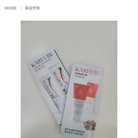
HOME
묶음판매