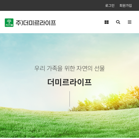
로그인
회원가입
Toggl
navig
우리 가족을 위한 자연의 선물
더미르라이프