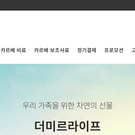
카르베 비료
카르베 보조사료
정기결제
프로모션
우리 가족을 위한 자연의 선물
더미르라이프