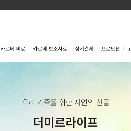
카르베 비료
카르베 보조사료
정기결제
프로모션
우리 가족을 위한 자연의 선물
더미르라이프