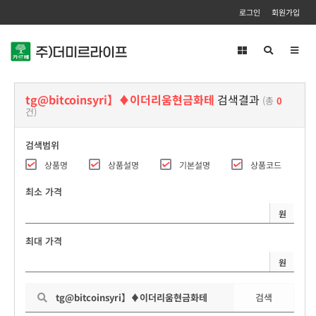
로그인
회원가입
Toggl
navig
tg@bitcoinsyri】♦이더리움현금화테
검색결과
(총
0
건)
검색범위
상품명
상품설명
기본설명
상품코드
최소 가격
원
최대 가격
원
검색