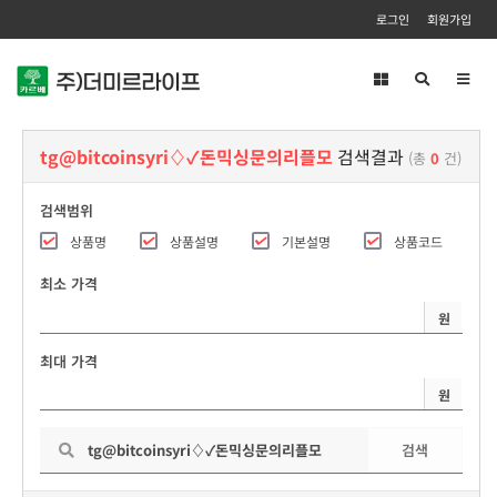
로그인
회원가입
Toggl
navig
tg@bitcoinsyri♢✓돈믹싱문의리플모
검색결과
(총
0
건)
검색범위
상품명
상품설명
기본설명
상품코드
최소 가격
원
최대 가격
원
검색