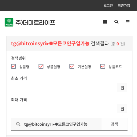
로그인
회원가입
Toggl
navig
tg@bitcoinsyri▸✺모든코인구입가능
검색결과
(총
0
건)
검색범위
상품명
상품설명
기본설명
상품코드
최소 가격
원
최대 가격
원
검색