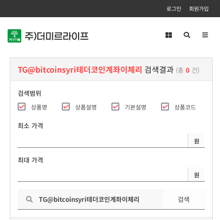
로그인
회원가입
Toggl
navig
TG@bitcoinsyri테더코인계좌이체리
검색결과
(총
0
건)
검색범위
상품명
상품설명
기본설명
상품코드
최소 가격
원
최대 가격
원
검색