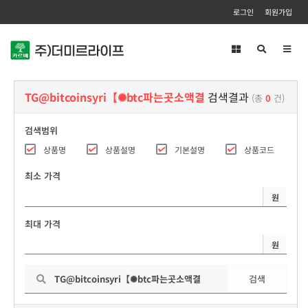
로그인
회원가입
Toggl
navig
TG@bitcoinsyri【✺btc파는곳소액결
검색결과
(총
0
건)
검색범위
상품명
상품설명
기본설명
상품코드
최소 가격
원
최대 가격
원
검색