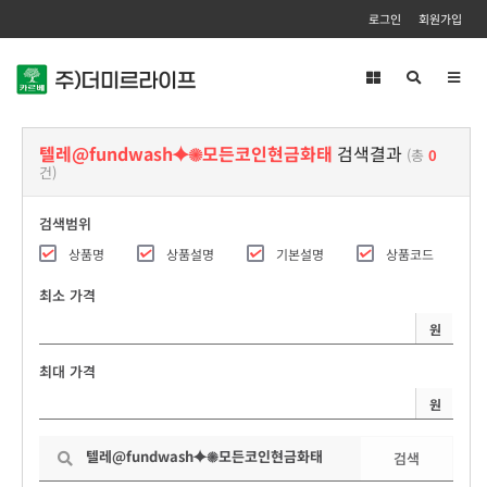
로그인
회원가입
Toggl
navig
텔레@fundwash⯌✺모든코인현금화태
검색결과
(총
0
건)
검색범위
상품명
상품설명
기본설명
상품코드
최소 가격
원
최대 가격
원
검색