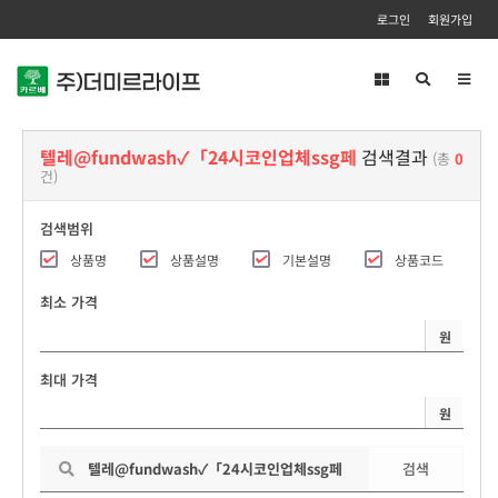
로그인
회원가입
Toggl
navig
텔레@fundwash✓「24시코인업체ssg페
검색결과
(총
0
건)
검색범위
상품명
상품설명
기본설명
상품코드
최소 가격
원
최대 가격
원
검색