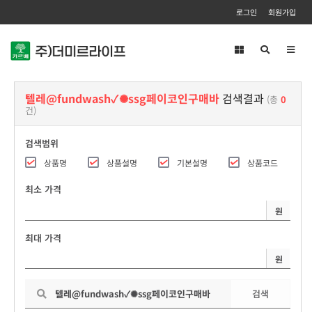
로그인
회원가입
Toggl
navig
텔레@fundwash✓✺ssg페이코인구매바
검색결과
(총
0
건)
검색범위
상품명
상품설명
기본설명
상품코드
최소 가격
원
최대 가격
원
검색