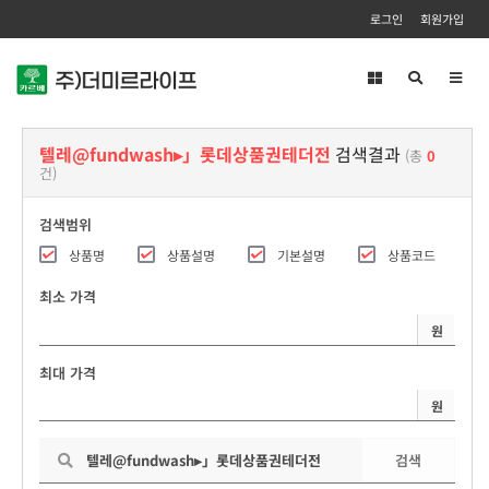
로그인
회원가입
Toggl
navig
텔레@fundwash▸」롯데상품권테더전
검색결과
(총
0
건)
검색범위
상품명
상품설명
기본설명
상품코드
최소 가격
원
최대 가격
원
검색