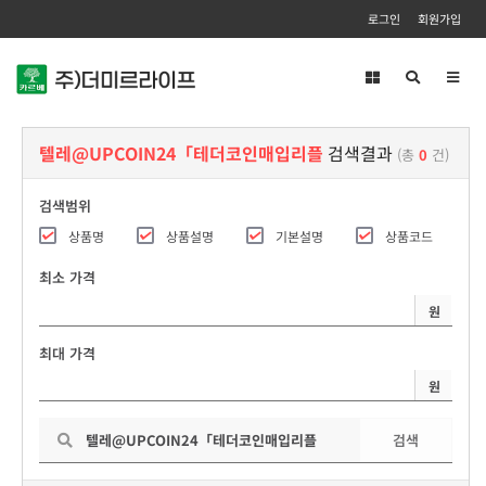
로그인
회원가입
Toggl
navig
텔레@UPCOIN24「테더코인매입리플
검색결과
(총
0
건)
검색범위
상품명
상품설명
기본설명
상품코드
최소 가격
원
최대 가격
원
검색