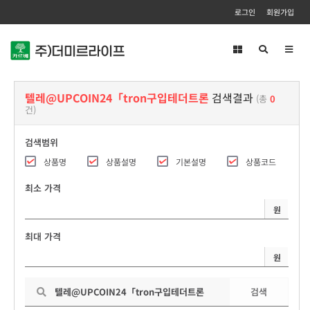
로그인
회원가입
Toggl
navig
텔레@UPCOIN24「tron구입테더트론
검색결과
(총
0
건)
검색범위
상품명
상품설명
기본설명
상품코드
최소 가격
원
최대 가격
원
검색