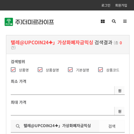
로그인
회원가입
Toggl
navig
텔레@UPCOIN24⯌」가상화폐자금믹싱
검색결과
(총
0
건)
검색범위
상품명
상품설명
기본설명
상품코드
최소 가격
원
최대 가격
원
검색