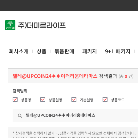
회사소개
상품
묶음판매
패키지
9+1 패키지
텔레@UPCOIN24⯌♦이더리움메타마스
검색결과
(총
0
건)
검색범위
상품명
상품설명
기본설명
상품코드
* 상세검색을 선택하지 않거나, 상품가격을 입력하지 않으면 전체에서 검색합니다.