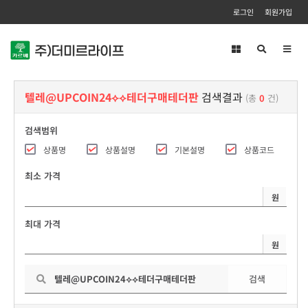
로그인
회원가입
Toggl
navig
텔레@UPCOIN24⟡⟡테더구매테더판
검색결과
(총
0
건)
검색범위
상품명
상품설명
기본설명
상품코드
최소 가격
원
최대 가격
원
검색