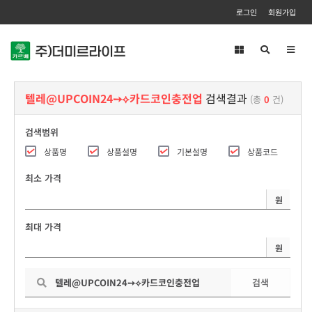
로그인
회원가입
Toggl
navig
텔레@UPCOIN24➙⟡카드코인충전업
검색결과
(총
0
건)
검색범위
상품명
상품설명
기본설명
상품코드
최소 가격
원
최대 가격
원
검색