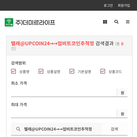
로그인
회원가입
Toggl
navig
텔레@UPCOIN24➙➙업비트코인추적정
검색결과
(총
0
건)
검색범위
상품명
상품설명
기본설명
상품코드
최소 가격
원
최대 가격
원
검색