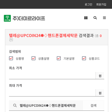
로그인
회원가입
Toggl
navig
텔레@UPCOIN24✺♢핸드폰결제세탁문
검색결과
(총
0
건)
검색범위
상품명
상품설명
기본설명
상품코드
최소 가격
원
최대 가격
원
검색