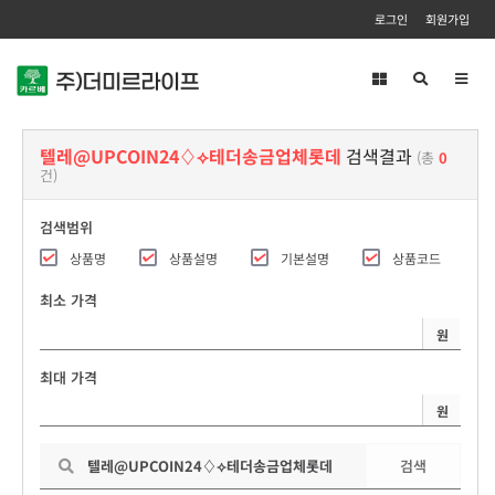
로그인
회원가입
Toggl
navig
텔레@UPCOIN24♢⟡테더송금업체롯데
검색결과
(총
0
건)
검색범위
상품명
상품설명
기본설명
상품코드
최소 가격
원
최대 가격
원
검색