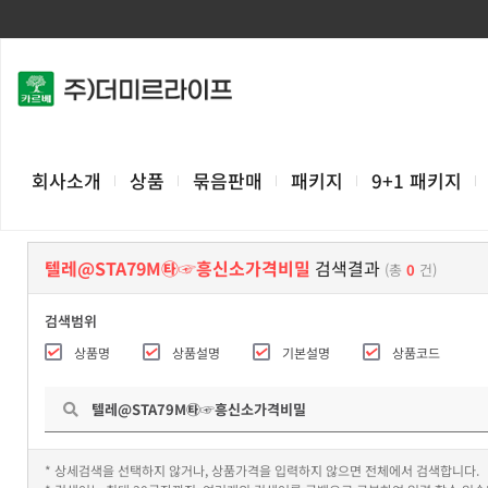
회사소개
상품
묶음판매
패키지
9+1 패키지
텔레@STA79M㉹☞흥신소가격비밀
검색결과
(총
0
건)
검색범위
상품명
상품설명
기본설명
상품코드
* 상세검색을 선택하지 않거나, 상품가격을 입력하지 않으면 전체에서 검색합니다.