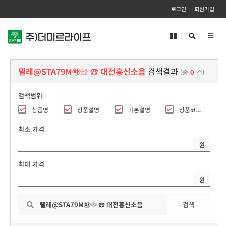
로그인
회원가입
Toggl
navig
텔레@STA79M㉷☏ ☎ 대전흥신소음
검색결과
(총
0
건)
검색범위
상품명
상품설명
기본설명
상품코드
최소 가격
원
최대 가격
원
검색