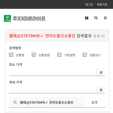
로그인
회원가입
Toggl
navig
텔레@STA79M㉳↙ 전라도흥신소용인
검색결과
(총
0
건)
검색범위
상품명
상품설명
기본설명
상품코드
최소 가격
원
최대 가격
원
검색