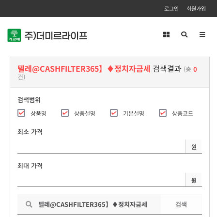
로그인
회원가입
Toggl
navig
텔레@CASHFILTER365】♦정치자금세
검색결과
(총
0
건)
검색범위
상품명
상품설명
기본설명
상품코드
최소 가격
원
최대 가격
원
검색