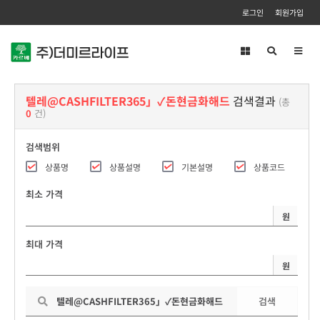
로그인
회원가입
Toggl
navig
텔레@CASHFILTER365」✓돈현금화해드
검색결과
(총
0
건)
검색범위
상품명
상품설명
기본설명
상품코드
최소 가격
원
최대 가격
원
검색