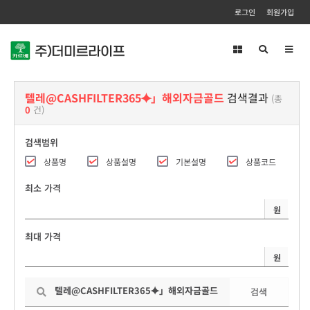
로그인
회원가입
Toggl
navig
텔레@CASHFILTER365⯌」해외자금골드
검색결과
(총
0
건)
검색범위
상품명
상품설명
기본설명
상품코드
최소 가격
원
최대 가격
원
검색