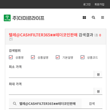
로그인
회원가입
Toggl
navig
텔레@CASHFILTER365⨳⨳테더코인판매
검색결과
(총
0
건)
검색범위
상품명
상품설명
기본설명
상품코드
최소 가격
원
최대 가격
원
검색