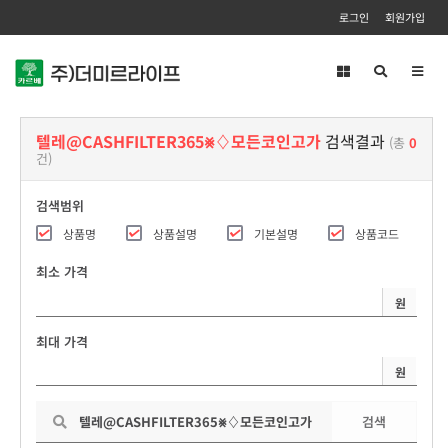
로그인
회원가입
Toggl
navig
텔레@CASHFILTER365⨳♢모든코인고가
검색결과
(총
0
건)
검색범위
상품명
상품설명
기본설명
상품코드
최소 가격
원
최대 가격
원
검색