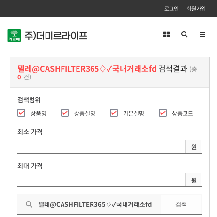
로그인
회원가입
Toggl
navig
텔레@CASHFILTER365♢✓국내거래소fd
검색결과
(총
0
건)
검색범위
상품명
상품설명
기본설명
상품코드
최소 가격
원
최대 가격
원
검색