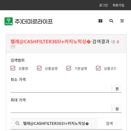
로그인
회원가입
Toggl
navig
텔레@CASHFILTER365ǃ⟡카지노믹싱�
검색결과
(총
0
건)
검색범위
상품명
상품설명
기본설명
상품코드
최소 가격
원
최대 가격
원
검색