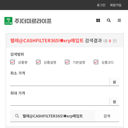
로그인
회원가입
Toggl
navig
텔레@CASHFILTER365ǃ✺xrp매입트
검색결과
(총
0
건)
검색범위
상품명
상품설명
기본설명
상품코드
최소 가격
원
최대 가격
원
검색