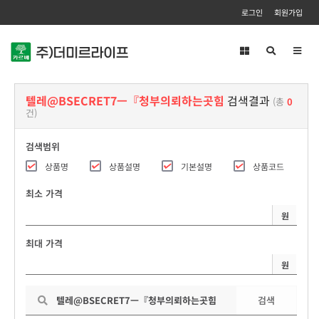
로그인
회원가입
Toggl
navig
텔레@BSECRET7ㅡ『청부의뢰하는곳힘
검색결과
(총
0
건)
검색범위
상품명
상품설명
기본설명
상품코드
최소 가격
원
최대 가격
원
검색