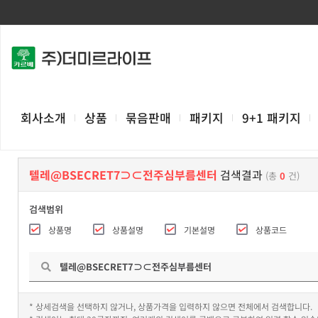
회사소개
상품
묶음판매
패키지
9+1 패키지
텔레@BSECRET7⊃⊂전주심부름센터
검색결과
(총
0
건)
검색범위
상품명
상품설명
기본설명
상품코드
* 상세검색을 선택하지 않거나, 상품가격을 입력하지 않으면 전체에서 검색합니다.