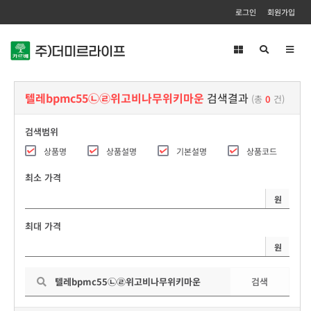
로그인
회원가입
Toggl
navig
텔레bpmc55㉡㉣위고비나무위키마운
검색결과
(총
0
건)
검색범위
상품명
상품설명
기본설명
상품코드
최소 가격
원
최대 가격
원
검색