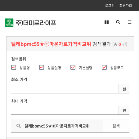
로그인
회원가입
Toggl
navig
텔레bpmc55★㉢마운자로가격비교위
검색결과
(총
0
건)
검색범위
상품명
상품설명
기본설명
상품코드
최소 가격
원
최대 가격
원
검색