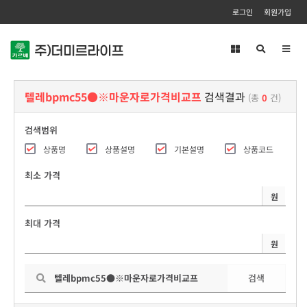
로그인
회원가입
Toggl
navig
텔레bpmc55●※마운자로가격비교프
검색결과
(총
0
건)
검색범위
상품명
상품설명
기본설명
상품코드
최소 가격
원
최대 가격
원
검색