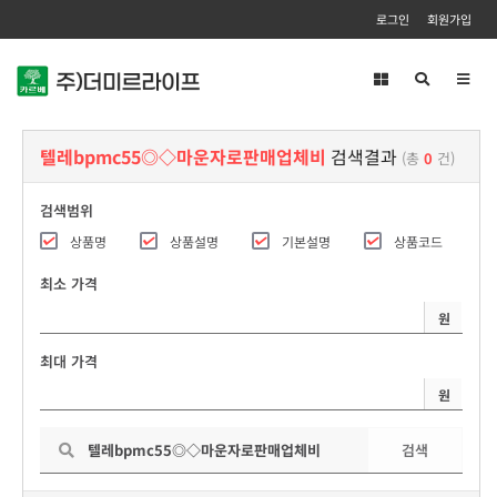
로그인
회원가입
Toggl
navig
텔레bpmc55◎◇마운자로판매업체비
검색결과
(총
0
건)
검색범위
상품명
상품설명
기본설명
상품코드
최소 가격
원
최대 가격
원
검색