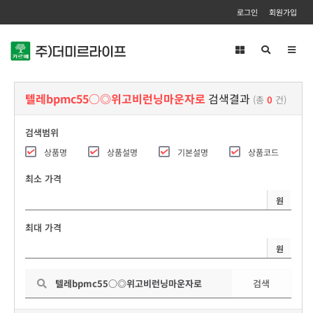
로그인
회원가입
Toggl
navig
텔레bpmc55○◎위고비런닝마운자로
검색결과
(총
0
건)
검색범위
상품명
상품설명
기본설명
상품코드
최소 가격
원
최대 가격
원
검색