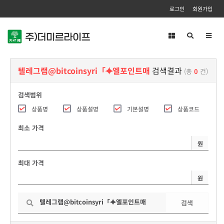
로그인
회원가입
Toggl
navig
텔레그램@bitcoinsyri「⯌엘포인트매
검색결과
(총
0
건)
검색범위
상품명
상품설명
기본설명
상품코드
최소 가격
원
최대 가격
원
검색