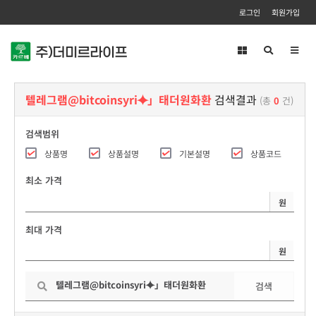
로그인
회원가입
Toggl
navig
텔레그램@bitcoinsyri⯌」태더원화환
검색결과
(총
0
건)
검색범위
상품명
상품설명
기본설명
상품코드
최소 가격
원
최대 가격
원
검색