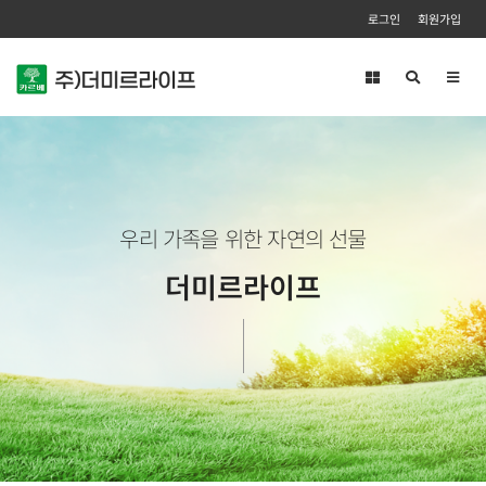
로그인
회원가입
Toggl
navig
우리 가족을 위한 자연의 선물
더미르라이프