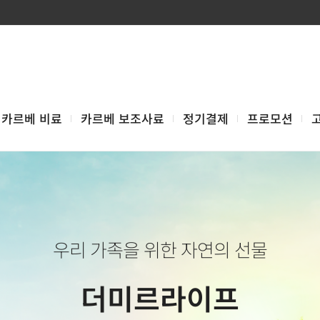
카르베 비료
카르베 보조사료
정기결제
프로모션
우리 가족을 위한 자연의 선물
더미르라이프