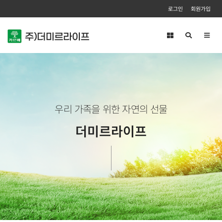
로그인
회원가입
Toggl
navig
우리 가족을 위한 자연의 선물
더미르라이프