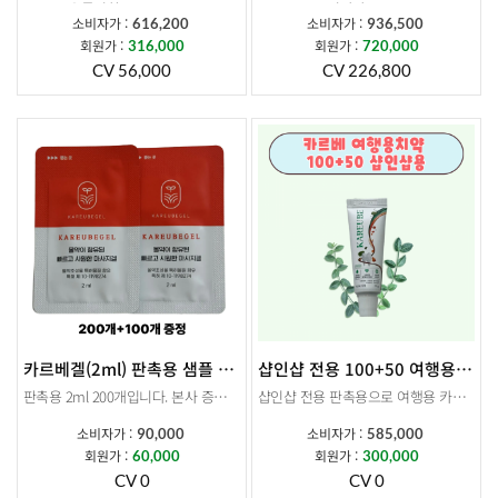
유통기한 : 2026-12-29
소비자가: 936,500
소비자가 :
소비자가 :
616,200
936,500
프로모션 제품은 교환/반품 불가능 합니다.
회원가:720,000
회원가 :
회원가 :
316,000
720,000
*반드시 프로모션 카테고리에서 구매해주세요.(낱개 구매 누적 적용불가)
CV:226,800
CV 56,000
CV 226,800
▶추가 구성: 발효몰약1BOX ,카르베 비누1개
소비자가 : 191,100
회원가 : 147,000
카르베겔(2ml) 판촉용 샘플 200개+100개
샵인샵 전용 100+50 여행용 카르베치약(20g)
판촉용 2ml 200개입니다. 본사 증정으로 100개 추가발송됩니다.
샵인샵 전용 판촉용으로 여행용 카르베치약20g 100+50 프로모션입니다.
소비자가 :
소비자가 :
90,000
585,000
회원가 :
회원가 :
60,000
300,000
CV 0
CV 0