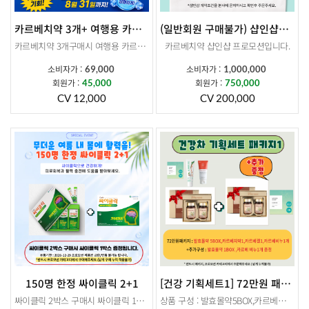
카르베치약 3개+ 여행용 카르베치약3개 증정
(일반회원 구매불가) 샵인샵만 주문가능 프로모션 샵인샵 카르베치약 50+15
카르베치약 3개구매시 여행용 카르베치약 3개 증정
카르베치약 샵인샵 프로모션입니다.
소비자가 :
소비자가 :
69,000
1,000,000
상품 구성 : 카르베 치약 50개
회원가 :
회원가 :
45,000
750,000
소비자가: 10,000,000
CV 12,000
CV 200,000
회원가: 750,000
▶추가 구성 : 카르베치약 15개
소비자가 : 300,000
회원가 : 225,000 상당 추가 구성이 함께 발송됩니다.
샵인샵 계약조건을 본사에 문의하시고 확인후 주문주세요.
150명 한정 싸이클릭 2+1
[건강 기획세트1] 72만원 패키지
싸이클릭 2박스 구매시 싸이클릭 1박스 증정됩니다.
상품 구성 : 발효몰약5BOX,카르베치약1개,카르베겔1개,카르베비누1개