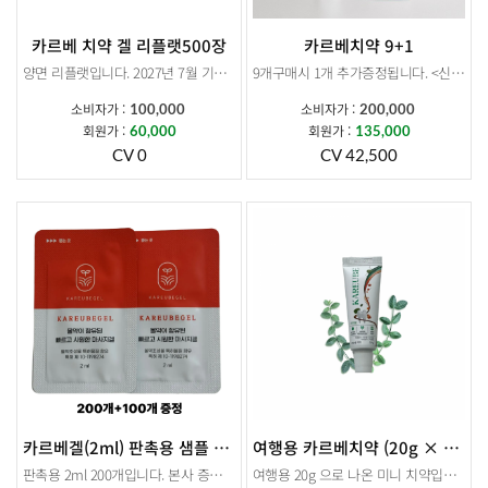
카르베 치약 겔 리플랫500장
카르베치약 9+1
양면 리플랫입니다. 2027년 7월 기준 500장 묶음 리플랫 원가입니다.
9개구매시 1개 추가증정됩니다. <신제품> 더 커진 용량 + 대표적인 3대 구강질환균인 뮤탄스,진지발리스,헬리코박터 균 99.9% 감소
소비자가 :
소비자가 :
100,000
200,000
회원가 :
회원가 :
60,000
135,000
CV 0
CV 42,500
카르베겔(2ml) 판촉용 샘플 200개+100개
여행용 카르베치약 (20g × 20개)
판촉용 2ml 200개입니다. 본사 증정으로 100개 추가발송됩니다.
여행용 20g 으로 나온 미니 치약입니다. (20g × 20개)