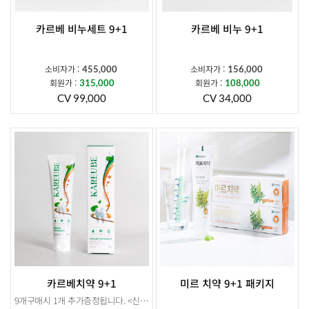
카르베 비누세트 9+1
카르베 비누 9+1
소비자가 :
소비자가 :
455,000
156,000
회원가 :
회원가 :
315,000
108,000
CV 99,000
CV 34,000
카르베치약 9+1
미르 치약 9+1 패키지
9개구매시 1개 추가증정됩니다. <신제품> 더 커진 용량 + 대표적인 3대 구강질환균인 뮤탄스,진지발리스,헬리코박터 균 99.9% 감소