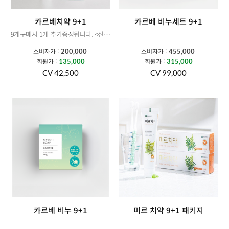
카르베치약 9+1
카르베 비누세트 9+1
9개구매시 1개 추가증정됩니다. <신제품> 더 커진 용량 + 대표적인 3대 구강질환균인 뮤탄스,진지발리스,헬리코박터 균 99.9% 감소
소비자가 :
소비자가 :
200,000
455,000
회원가 :
회원가 :
135,000
315,000
CV 42,500
CV 99,000
카르베 비누 9+1
미르 치약 9+1 패키지