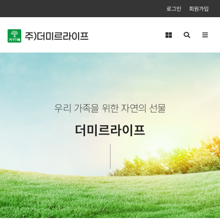
로그인
회원가입
Toggl
navig
우리 가족을 위한 자연의 선물
더미르라이프