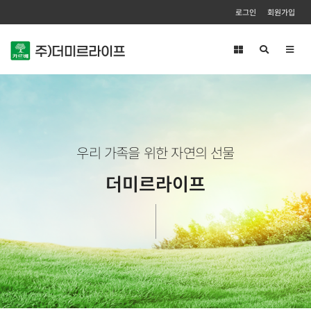
로그인
회원가입
Toggl
navig
우리 가족을 위한 자연의 선물
더미르라이프