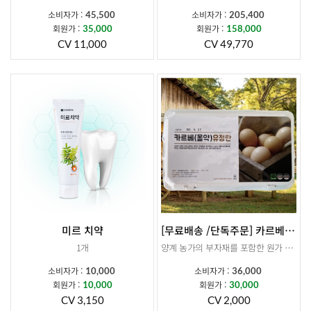
소비자가 :
소비자가 :
45,500
205,400
회원가 :
회원가 :
35,000
158,000
CV 11,000
CV 49,770
미르 치약
[무료배송 /단독주문] 카르베 유정란15구 x 2BOX
1개
양계 농가의 부자재를 포함한 원가 상승으로 인해 부득이하게 5월부터 가격 인상이 불가피하게 되었습니다. 더미르라이프에서는 농가에서 인상된 금액만큼만 반영하였음을 안내드립니다. 이에 따라 기존 유정란 정기결제 건은 일괄 취소 처리될 예정이오니, 참고하시어 재신청 부탁드립니다. 5월 11일(월) 결제 건부터 인상된 가격이 적용됩니다. 감사합니다.
소비자가 :
소비자가 :
10,000
36,000
발효몰약을 먹인 건강한 닭이 낳은 카르베 유정란입니다.
회원가 :
회원가 :
10,000
30,000
CV 3,150
CV 2,000
15구 X 2박스 배송됩니다