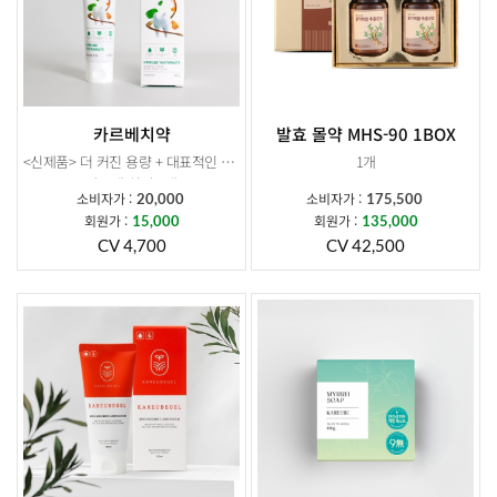
카르베치약
발효 몰약 MHS-90 1BOX
<신제품> 더 커진 용량 + 대표적인 3대 구강질환균인 뮤탄스,진지발리스,헬리코박터 균 99.9% 감소
1개
카르베 치약 1개
소비자가 :
소비자가 :
20,000
175,500
회원가 :
회원가 :
15,000
135,000
CV 4,700
CV 42,500