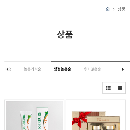
상품
상품
은가격순
높은가격순
평점높은순
후기많은순