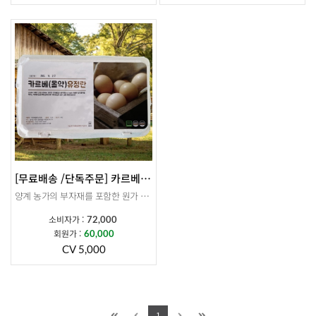
*주문시 기존 판매 제품과 출고지가 상이함으로 계란 외 제품과 합배송불가합니다.
[무료배송 /단독주문] 카르베 유정란15구 x 4BOX
양계 농가의 부자재를 포함한 원가 상승으로 인해 부득이하게 5월부터 가격 인상이 불가피하게 되었습니다. 더미르라이프에서는 농가에서 인상된 금액만큼만 반영하였음을 안내드립니다. 이에 따라 기존 유정란 정기결제 건은 일괄 취소 처리될 예정이오니, 참고하시어 재신청 부탁드립니다. 5월 11일(월) 결제 건부터 인상된 가격이 적용됩니다. 감사합니다.
소비자가 :
72,000
발효몰약을 먹인 건강한 닭이 낳은 카르베 유정란입니다.
회원가 :
60,000
CV 5,000
15구 X 4박스 배송됩니다
*주문시 기존 판매 제품과 출고지가 상이함으로 계란 외 제품과 합배송불가합니다.
1